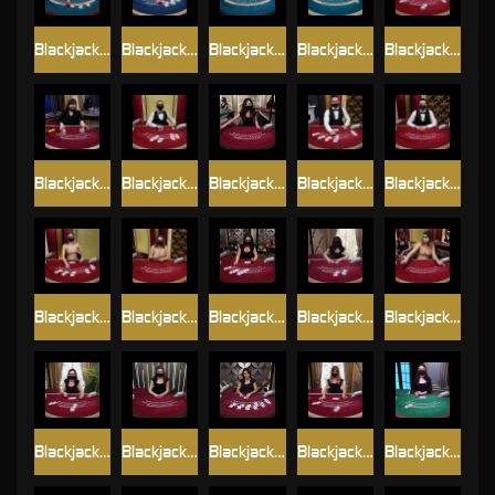
Blackjack_Silver_4
Blackjack_Silver_5
Blackjack_Silver_6
Blackjack_Silver_7
Blackjack_VIP_A
Blackjack_VIP_Alpha
Blackjack_VIP_B
Blackjack_VIP_Beta
Blackjack_VIP_C
Blackjack_VIP_D
Blackjack_VIP_E
Blackjack_VIP_G
Blackjack_VIP_Gamma
Blackjack_VIP_H
Blackjack_VIP_I
Blackjack_VIP_L
Blackjack_VIP_M
Blackjack_VIP_N
Blackjack_VIP_Q
Blackjack_VIP_x