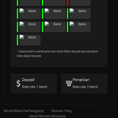
* Selama bank maintenance dan bank offline deposit dan penarikan
tidak dapat diproses
Deposit
Penarikan
Rata-rata 1 Menit
Rata-rata 3 Menit
Bersertifikasi Dari
Tanggung
Browser Yang
Jawab Bermain
Didukung