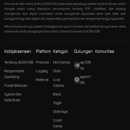
Permainan slot online di situs AGEN108 pada pada dasaranya adalah bentuk hiburan untuk
mengisi waktu luang. Meskipun pemahaman tentang RTP, volatilitas, dan strategi
manajemen spin dapat membantu Anda mengambil keputusan lebih baik, tidak ada
pengganti bagi sifat disiplin dan responsible gaming (bermain dengan bertanggung jawab).
Nikmati keseruannya, jelajahi berbagai tema game menarik, dan jadikan kenyamanan serta
keamanan Anda sebagai prioritas utama. Selamat bermain di AGEN108!
Kebijaksanaan
Platform
Kategori
Dukungan
Komunitas
Tentang AGEN108
Promosi
Hot Games
ag108
op
Responsible
Loyalty
Slots
Gambling
agent1
Referral
Live
08
Pusat Bantuan
Casino
Syarat dan
Race
Ketentuan
Togel
Olahraga
Crash
Game