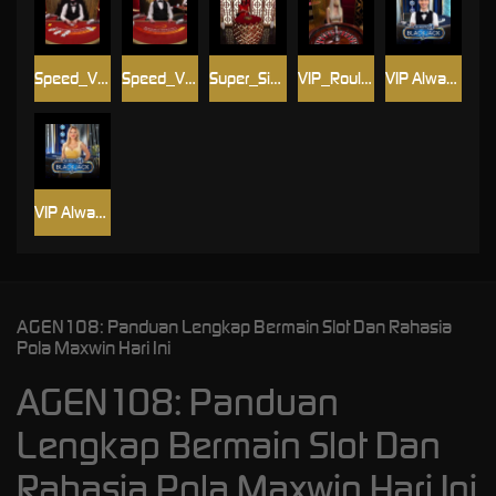
Speed_VIP_Blackjack_C
Speed_VIP_Blackjack_D
Super_Sic_Bo
VIP_Roulette
VIP Always 6 Blackjack 2
VIP Always 6 Blackjack 3
AGEN108: Panduan Lengkap Bermain Slot Dan Rahasia
Pola Maxwin Hari Ini
AGEN108: Panduan
Lengkap Bermain Slot Dan
Rahasia Pola Maxwin Hari Ini