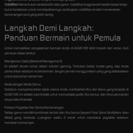
Volatilitas:
Menentukan karakteristik risiko game. Volatilitas tinggi berarti hadiah besar tetapi
butuh kesabaran untuk mendapatkannya, sedangkan volatilitas rendah menawarkan
kemenangan kecil yang lebih sering.
Langkah Demi Langkah:
Panduan Bermain untuk Pemula
Untuk memastikan pengalaman bermain Anda di AGEN108 lebih terarah dan aman, ikuti
panduan dasar berikut:
Manajemen Saldo (Bankroll Management)
Ini adalah aturan emas dalam industri igaming. Tentukan batas modal yang siap Anda
pertaruhkan sebelum mulai bermain. Jangan pernah menggunakan uang yang dialokasikan
untuk kebutuhan sehari-hari.
Mulai dengan Mode Demo
Sebelum mempertaruhkan saldo utama Anda, manfaatkan fitur slot demo yang tersedia di
AGEN108. Ini adalah cara terbaik untuk mempelajari grafik, fitur bonus, dan ritme permainan
tanpa risiko finansial.
Pahami Paytable Dan Simbol Kemenangan
Setiap game memiliki kombinasi simbol dan fitur bonus (seperti Free Spins, Multipliers, atau
Wilds) yang berbeda. Luangkan waktu 2 menit untuk membaca paytable sebelum
menekan tombol spin.