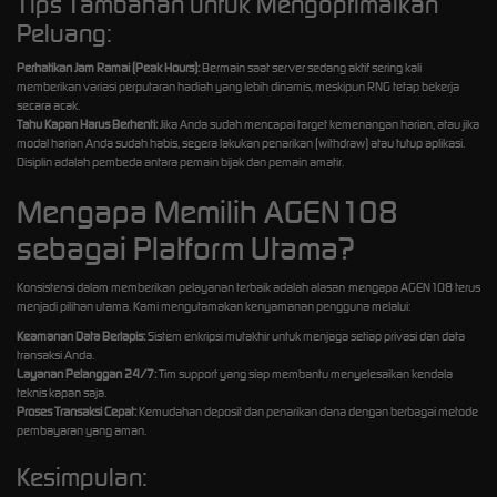
Tips Tambahan untuk Mengoptimalkan
Peluang:
Perhatikan Jam Ramai (Peak Hours):
Bermain saat server sedang aktif sering kali
memberikan variasi perputaran hadiah yang lebih dinamis, meskipun RNG tetap bekerja
secara acak.
Tahu Kapan Harus Berhenti:
Jika Anda sudah mencapai target kemenangan harian, atau jika
modal harian Anda sudah habis, segera lakukan penarikan (withdraw) atau tutup aplikasi.
Disiplin adalah pembeda antara pemain bijak dan pemain amatir.
Mengapa Memilih AGEN108
sebagai Platform Utama?
Konsistensi dalam memberikan pelayanan terbaik adalah alasan mengapa AGEN108 terus
menjadi pilihan utama. Kami mengutamakan kenyamanan pengguna melalui:
Keamanan Data Berlapis:
Sistem enkripsi mutakhir untuk menjaga setiap privasi dan data
transaksi Anda.
Layanan Pelanggan 24/7:
Tim support yang siap membantu menyelesaikan kendala
teknis kapan saja.
Proses Transaksi Cepat:
Kemudahan deposit dan penarikan dana dengan berbagai metode
pembayaran yang aman.
Kesimpulan: