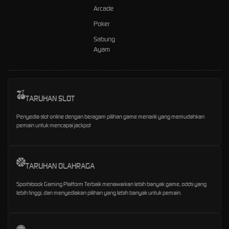
Arcade
Poker
Sabung
Ayam
TARUHAN SLOT
Penyedia slot online dengan beragam pilihan game menarik yang memudahkan
pemain untuk mencapai jackpot
TARUHAN OLAHRAGA
Sportsbook Gaming Platform Terbaik menawarkan lebih banyak game, odds yang
lebih tinggi, dan menyediakan pilihan yang lebih banyak untuk pemain.