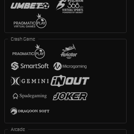
Crash Game
Arcade