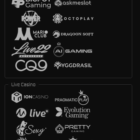
Live Casino