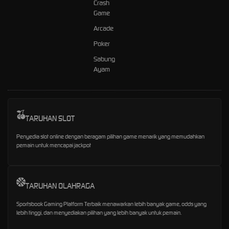
Crash
Game
Arcade
Poker
Sabung
Ayam
TARUHAN SLOT
Penyedia slot online dengan beragam pilihan game menarik yang memudahkan
pemain untuk mencapai jackpot
TARUHAN OLAHRAGA
Sportsbook Gaming Platform Terbaik menawarkan lebih banyak game, odds yang
lebih tinggi, dan menyediakan pilihan yang lebih banyak untuk pemain.