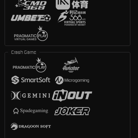
Crash Game