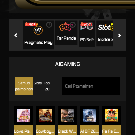
i
i
i
i
i
Facha
Fat Panda
Slot88 x PP
PG Soft
Pragmatic Play
AIGAMING
Semua
Slots
Top
permainan
20
Love Paradise
Cowboy Bullseye
Black WuKong
AI OF ZEUS
Fa Fa Caishen