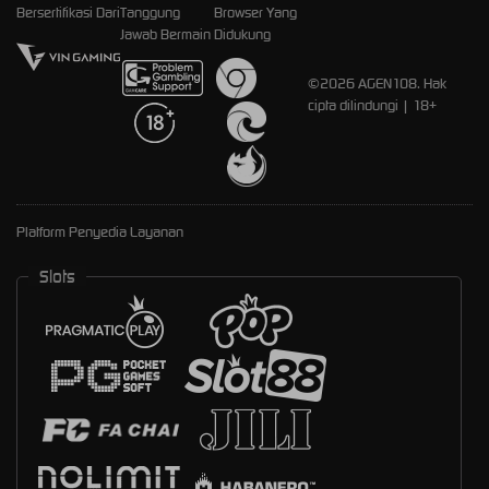
Bersertifikasi Dari
Tanggung
Browser Yang
Jawab Bermain
Didukung
©2026 AGEN108. Hak
cipta dilindungi | 18+
Platform Penyedia Layanan
Slots