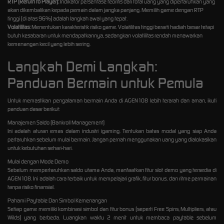
RTP (Return to Player):
Indikator persentase teoritis dari total uang yang dipertaruhkan yang
akan dikembalikan kepada pemain dalam jangka panjang. Memilih game dengan RTP
tinggi (di atas 96%) adalah langkah awal yang tepat.
Volatilitas:
Menentukan karakteristik risiko game. Volatilitas tinggi berarti hadiah besar tetapi
butuh kesabaran untuk mendapatkannya, sedangkan volatilitas rendah menawarkan
kemenangan kecil yang lebih sering.
Langkah Demi Langkah:
Panduan Bermain untuk Pemula
Untuk memastikan pengalaman bermain Anda di AGEN108 lebih terarah dan aman, ikuti
panduan dasar berikut:
Manajemen Saldo (Bankroll Management)
Ini adalah aturan emas dalam industri igaming. Tentukan batas modal yang siap Anda
pertaruhkan sebelum mulai bermain. Jangan pernah menggunakan uang yang dialokasikan
untuk kebutuhan sehari-hari.
Mulai dengan Mode Demo
Sebelum mempertaruhkan saldo utama Anda, manfaatkan fitur slot demo yang tersedia di
AGEN108. Ini adalah cara terbaik untuk mempelajari grafik, fitur bonus, dan ritme permainan
tanpa risiko finansial.
Pahami Paytable Dan Simbol Kemenangan
Setiap game memiliki kombinasi simbol dan fitur bonus (seperti Free Spins, Multipliers, atau
Wilds) yang berbeda. Luangkan waktu 2 menit untuk membaca paytable sebelum