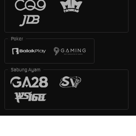
Poker
Sabung Ayam