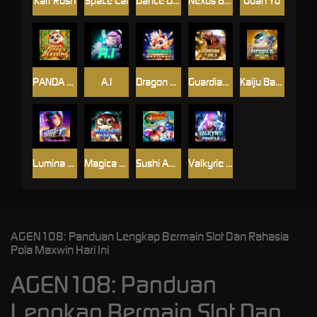
Kart Rush
Space Cat
Dance Dance Dance
Nexus Blade
Guan Yu
PANDA BLESSING
A.I
Dragon Festive
Guardian of Gold
Kaiju Battle
Lumina Drift
Magica Owl
Sushi Avenger
Valkyrie Profile
AGEN108: Panduan Lengkap Bermain Slot Dan Rahasia
Pola Maxwin Hari Ini
AGEN108: Panduan
Lengkap Bermain Slot Dan