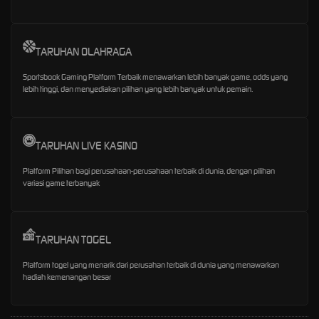
TARUHAN OLAHRAGA
Sportsbook Gaming Platform Terbaik menawarkan lebih banyak game, odds yang
lebih tinggi, dan menyediakan pilihan yang lebih banyak untuk pemain.
TARUHAN LIVE KASINO
Platform Pilihan bagi perusahaan-perusahaan terbaik di dunia, dengan pilihan
variasi game terbanyak
TARUHAN TOGEL
Platform togel yang menarik dari perusahan terbaik di dunia yang menawarkan
hadiah kemenangan besar