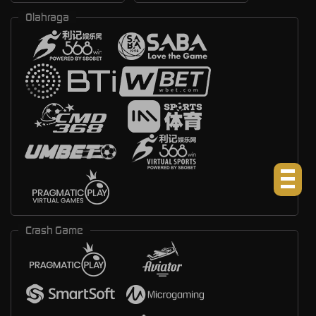
Olahraga
Crash Game