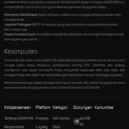
Konsistensi dalam memberikan pelayanan terbaik adalah alasan mengapa AGEN108 terus
menjadi pilihan utama. Kami mengutamakan kenyamanan pengguna melalui:
Keamanan Data Berlapis:
Sistem enkripsi mutakhir untuk menjaga setiap privasi dan data
transaksi Anda.
Layanan Pelanggan 24/7:
Tim support yang siap membantu menyelesaikan kendala
teknis kapan saja.
Proses Transaksi Cepat:
Kemudahan deposit dan penarikan dana dengan berbagai metode
pembayaran yang aman.
Kesimpulan:
Permainan slot online di situs AGEN108 pada pada dasaranya adalah bentuk hiburan untuk
mengisi waktu luang. Meskipun pemahaman tentang RTP, volatilitas, dan strategi
manajemen spin dapat membantu Anda mengambil keputusan lebih baik, tidak ada
pengganti bagi sifat disiplin dan responsible gaming (bermain dengan bertanggung jawab).
Nikmati keseruannya, jelajahi berbagai tema game menarik, dan jadikan kenyamanan serta
keamanan Anda sebagai prioritas utama. Selamat bermain di AGEN108!
Kebijaksanaan
Platform
Kategori
Dukungan
Komunitas
Tentang AGEN108
Promosi
Hot Games
ag108
op
Responsible
Loyalty
Slots