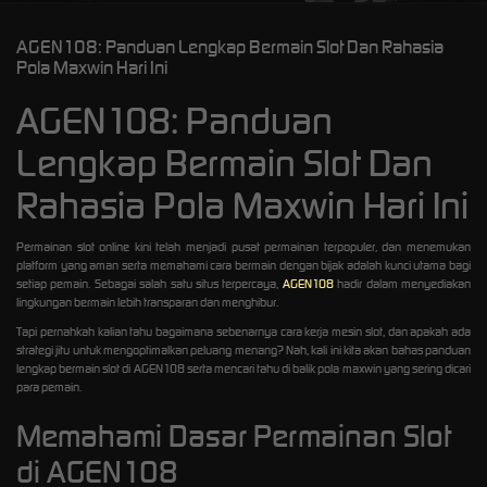
AGEN108: Panduan Lengkap Bermain Slot Dan Rahasia
Pola Maxwin Hari Ini
AGEN108: Panduan
Lengkap Bermain Slot Dan
Rahasia Pola Maxwin Hari Ini
Permainan slot online kini telah menjadi pusat permainan terpopuler, dan menemukan
platform yang aman serta memahami cara bermain dengan bijak adalah kunci utama bagi
setiap pemain. Sebagai salah satu situs terpercaya,
AGEN108
hadir dalam menyediakan
lingkungan bermain lebih transparan dan menghibur.
Tapi pernahkah kalian tahu bagaimana sebenarnya cara kerja mesin slot, dan apakah ada
strategi jitu untuk mengoptimalkan peluang menang? Nah, kali ini kita akan bahas panduan
lengkap bermain slot di AGEN108 serta mencari tahu di balik pola maxwin yang sering dicari
para pemain.
Memahami Dasar Permainan Slot
di AGEN108