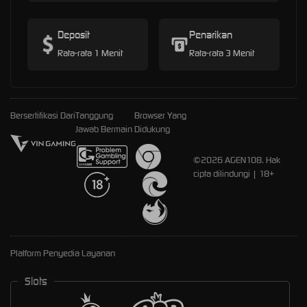
Deposit
Penarikan
Rata-rata 1 Menit
Rata-rata 3 Menit
Bersertifikasi Dari
Tanggung
Browser Yang
Jawab Bermain
Didukung
©2026 AGEN108. Hak
cipta dilindungi | 18+
Platform Penyedia Layanan
Slots