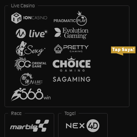
Live Casino
Tap Saya!
Race
Togel