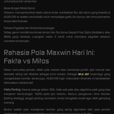
untuk kebutuhan sehari-hari.
Mulai dengan Mode Demo
Sebelum mempertaruhkan saldo utama Anda, manfaatkan fitur slot demo yang tersedia di
AGEN108. Ini adalah cara terbaik untuk mempelajari grafik, fitur bonus, dan ritme permainan
tanpa risiko finansial.
Pahami Paytable Dan Simbol Kemenangan
Setiap game memiliki kombinasi simbol dan fitur bonus (seperti Free Spins, Multipliers, atau
Wilds) yang berbeda. Luangkan waktu 2 menit untuk membaca paytable sebelum
menekan tombol spin.
Rahasia Pola Maxwin Hari Ini:
Fakta vs Mitos
Dalam komunitas pemain, istilah pola maxwin atau kombinasi jumlah spin manual dan
otomatis sering kali dibahas sebagai kunci sukses. Sebagai
situs slot
terpercaya yang
mengedukasi member secara jujur, AGEN108 ingin meluruskan dinamika ini berdasarkan
fakta sistem mekanis slot:
Fakta Penting:
Karena adanya sistem RNG, tidak ada pola atau algoritma pasti yang bisa
menjamin kemenangan 100% pada jam tertentu. Namun, pengaturan ritme taruhan
(betting strategy) sangat penting membantu Anda mengelola modal agar lebih gampang
menang.
Berikut adalah pola manajemen taruhan yang sering digunakan oleh para pemain
profesional untuk menjaga stabilitas modal saat mencari momentum Scatter: