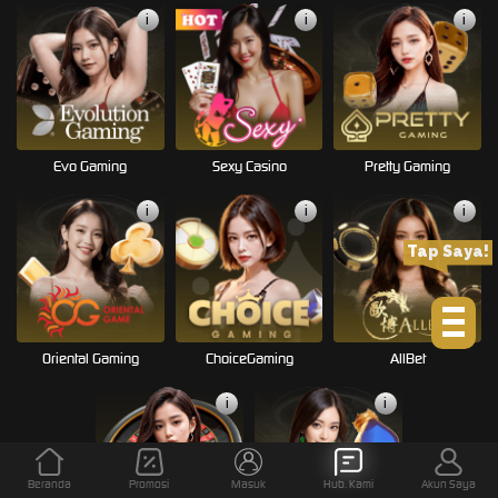
i
i
i
Evo Gaming
Sexy Casino
Pretty Gaming
i
i
i
Tap Saya!
Oriental Gaming
ChoiceGaming
AllBet
i
i
Beranda
Promosi
Masuk
Hub. Kami
Akun Saya