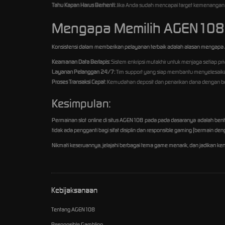
Tahu Kapan Harus Berhenti:
Jika Anda sudah mencapai target kemenangan har
Mengapa Memilih AGEN108 
Konsistensi dalam memberikan pelayanan terbaik adalah alasan mengap
Keamanan Data Berlapis:
Sistem enkripsi mutakhir untuk menjaga setiap pri
Layanan Pelanggan 24/7:
Tim support yang siap membantu menyelesaikan
Proses Transaksi Cepat:
Kemudahan deposit dan penarikan dana dengan 
Kesimpulan:
Permainan slot online di situs AGEN108 pada pada dasaranya adalah bent
tidak ada pengganti bagi sifat disiplin dan responsible gaming (bermain d
Nikmati keseruannya, jelajahi berbagai tema game menarik, dan jadikan 
Kebijaksanaan
Tentang AGEN108
Responsible Gambling