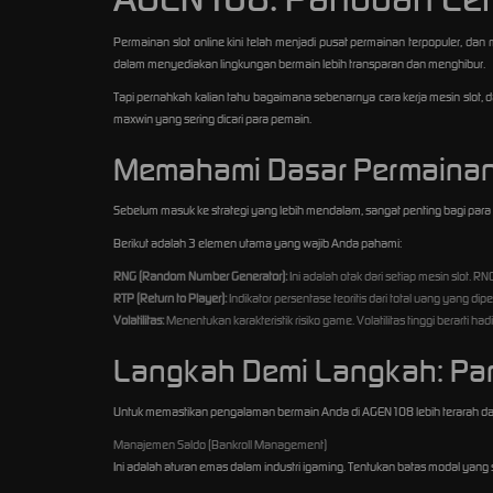
Permainan slot online kini telah menjadi pusat permainan terpopuler, d
dalam menyediakan lingkungan bermain lebih transparan dan menghibur.
Tapi pernahkah kalian tahu bagaimana sebenarnya cara kerja mesin slot, d
maxwin yang sering dicari para pemain.
Memahami Dasar Permainan
Sebelum masuk ke strategi yang lebih mendalam, sangat penting bagi para 
Berikut adalah 3 elemen utama yang wajib Anda pahami:
RNG (Random Number Generator):
Ini adalah otak dari setiap mesin slot. R
RTP (Return to Player):
Indikator persentase teoritis dari total uang yang 
Volatilitas:
Menentukan karakteristik risiko game. Volatilitas tinggi berart
Langkah Demi Langkah: Pa
Untuk memastikan pengalaman bermain Anda di AGEN108 lebih terarah dan 
Manajemen Saldo (Bankroll Management)
Ini adalah aturan emas dalam industri igaming. Tentukan batas modal yan