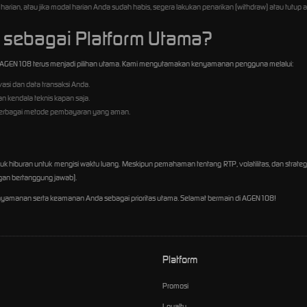
ian, atau jika modal harian Anda sudah habis, segera lakukan penarikan (withdraw) atau tutup ap
sebagai Platform Utama?
a AGEN108 terus menjadi pilihan utama. Kami mengutamakan kenyamanan pengguna melalui:
vasi dan data transaksi Anda.
 kendala teknis kapan saja.
berbagai metode pembayaran yang aman.
uk hiburan untuk mengisi waktu luang. Meskipun pemahaman tentang RTP, volatilitas, dan stra
engan bertanggung jawab).
kenyamanan serta keamanan Anda sebagai prioritas utama. Selamat bermain di AGEN108!
Platform
Promosi
Loyalty