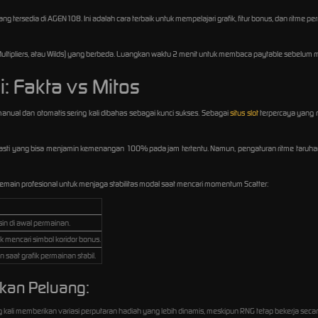
ersedia di AGEN108. Ini adalah cara terbaik untuk mempelajari grafik, fitur bonus, dan ritme perm
, Multipliers, atau Wilds) yang berbeda. Luangkan waktu 2 menit untuk membaca paytable sebelum
: Fakta vs Mitos
anual dan otomatis sering kali dibahas sebagai kunci sukses. Sebagai
situs slot
terpercaya yang 
pasti yang bisa menjamin kemenangan 100% pada jam tertentu. Namun, pengaturan ritme taruha
emain profesional untuk menjaga stabilitas modal saat mencari momentum Scatter:
sin di awal permainan.
 mencari simbol koridor bonus.
 saat grafik permainan stabil.
kan Peluang:
g kali memberikan variasi perputaran hadiah yang lebih dinamis, meskipun RNG tetap bekerja secar