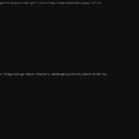
likasi. Disiplin adalah pembeda antara pemain bijak dan pemain amatir.
tegi manajemen spin dapat membantu Anda mengambil keputusan lebih baik,