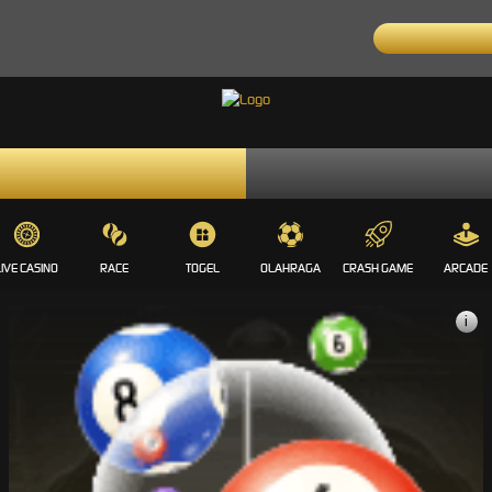
LIVE CASINO
RACE
TOGEL
OLAHRAGA
CRASH GAME
ARCADE
i