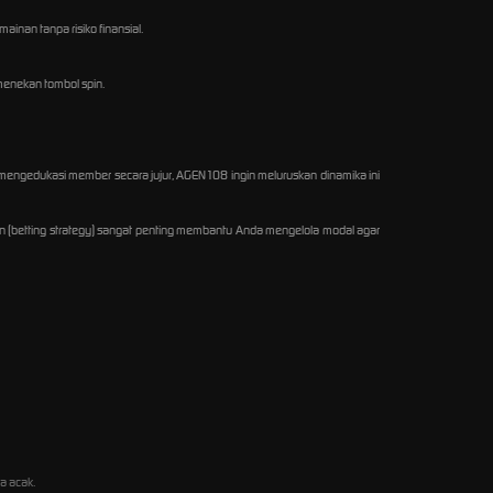
ainan tanpa risiko finansial.
 menekan tombol spin.
mengedukasi member secara jujur, AGEN108 ingin meluruskan dinamika ini
n (betting strategy) sangat penting membantu Anda mengelola modal agar
a acak.