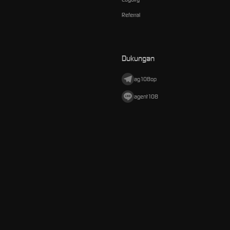
Referral
Dukungan
ag108op
agent108