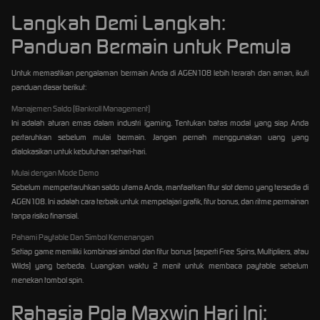
Langkah Demi Langkah:
Panduan Bermain untuk Pemula
Untuk memastikan pengalaman bermain Anda di AGEN108 lebih terarah dan aman, ikuti
panduan dasar berikut:
Manajemen Saldo (Bankroll Management)
Ini adalah aturan emas dalam industri igaming. Tentukan batas modal yang siap Anda
pertaruhkan sebelum mulai bermain. Jangan pernah menggunakan uang yang
dialokasikan untuk kebutuhan sehari-hari.
Mulai dengan Mode Demo
Sebelum mempertaruhkan saldo utama Anda, manfaatkan fitur slot demo yang tersedia di
AGEN108. Ini adalah cara terbaik untuk mempelajari grafik, fitur bonus, dan ritme permainan
tanpa risiko finansial.
Pahami Paytable Dan Simbol Kemenangan
Setiap game memiliki kombinasi simbol dan fitur bonus (seperti Free Spins, Multipliers, atau
Wilds) yang berbeda. Luangkan waktu 2 menit untuk membaca paytable sebelum
menekan tombol spin.
Rahasia Pola Maxwin Hari Ini: