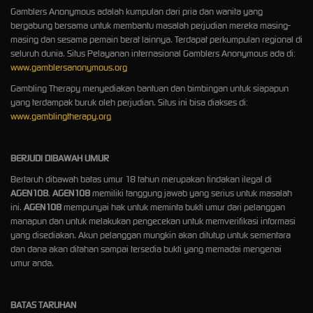
Gamblers Anonymous adalah kumpulan dari pria dan wanita yang
bergabung bersama untuk membantu masalah perjudian mereka masing-
masing dan sesama pemain berat lainnya. Terdapat perkumpulan regional di
seluruh dunia. Situs Pelayanan internasional Gamblers Anonymous ada di:
www.gamblersanonymous.org
Gambling Therapy menyediakan bantuan dan bimbingan untuk siapapun
yang terdampak buruk oleh perjudian. Situs ini bisa diakses di:
www.gamblingtherapy.org
BERJUDI DIBAWAH UMUR
Bertaruh dibawah batas umur 18 tahun merupakan tindakan ilegal di
AGEN108
.
AGEN108
memiliki tanggung jawab yang serius untuk masalah
ini.
AGEN108
mempunyai hak untuk meminta bukti umur dari pelanggan
manapun dan untuk melakukan pengecekan untuk memverifikasi informasi
yang disediakan. Akun pelanggan mungkin akan ditutup untuk sementara
dan dana akan ditahan sampai tersedia bukti yang memadai mengenai
umur anda.
BATAS TARUHAN