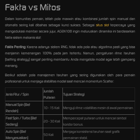
Fakta vs Mitos
Dalam komunitas pemain, istilah pola maxwin atau kombinasi jumlah spin manual dan
otomatis sering kali dibahas sebagai kunci sukses. Sebagai
situs slot
terpercaya yang
mengedukasi member secara jujur, AGEN108 ingin meluruskan dinamika ini berdasarkan
fakta sistem mekanis slot:
Fakta Penting:
Karena adanya sistem RNG, tidak ada pola atau algoritma pasti yang bisa
menjamin kemenangan 100% pada jam tertentu. Namun, pengaturan ritme taruhan
(betting strategy) sangat penting membantu Anda mengelola modal agar lebih gampang
menang.
Berikut adalah pola manajemen taruhan yang sering digunakan oleh para pemain
profesional untuk menjaga stabilitas modal saat mencari momentum Scatter:
Jumlah
Jenis Fitur / Spin
Tujuan Strategi
Putaran
Manual Spin (Bet
10 - 15 Kali
Menguji ritme volatilitas mesin di awal permainan.
Rendah)
Fast Spin / Turbo (Bet
Mempercepat putaran untuk mencari simbol
20 - 30 Kali
Sedang)
koridor bonus.
Auto Spin (Bet
Menjaga konsistensi taruhan saat grafik
50 Kali
Menyesuaikan)
permainan stabil.